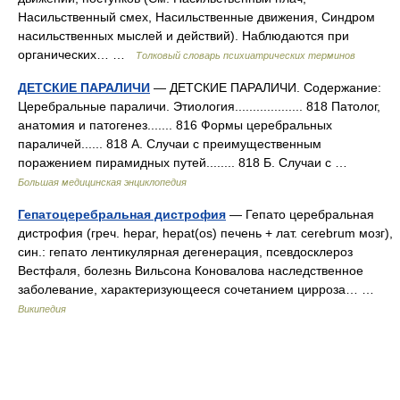
Насильственный смех, Насильственные движения, Синдром
насильственных мыслей и действий). Наблюдаются при
органических… …
Толковый словарь психиатрических терминов
ДЕТСКИЕ ПАРАЛИЧИ
— ДЕТСКИЕ ПАРАЛИЧИ. Содержание:
Церебральные параличи. Этиология................... 818 Патолог,
анатомия и патогенез....... 816 Формы церебральных
параличей...... 818 А. Случаи с преимущественным
поражением пирамидных путей........ 818 Б. Случаи с …
Большая медицинская энциклопедия
Гепатоцеребральная дистрофия
— Гепато церебральная
дистрофия (греч. hepar, hepat(os) печень + лат. cerebrum мозг),
син.: гепато лентикулярная дегенерация, псевдосклероз
Вестфаля, болезнь Вильсона Коновалова наследственное
заболевание, характеризующееся сочетанием цирроза… …
Википедия