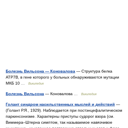
Болезнь Вильсона — Коновалова
— Структура белка
ATP7B, в гене которого у больных обнаруживаются мутации
МКБ 10 …
Википедия
Болезнь Вильсона
— Коновалова …
Википедия
Голант синдром насильственных мыслей и действий
—
(Голант Р.Я., 1929). Наблюдается при постэнцефалитическом
паркинсонизме. Характерны приступы судорог взора (см.
Виммера–Штерна симптом, так называемое навязчивое