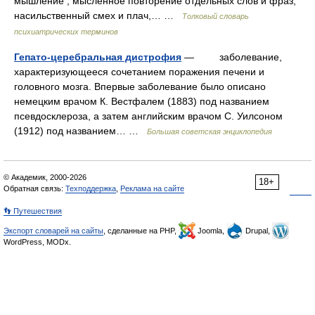
мышление , мысленное повторение отдельных слов и фраз,
насильственный смех и плач,… …
Толковый словарь
психиатрических терминов
Гепато-церебральная дистрофия
— заболевание,
характеризующееся сочетанием поражения печени и
головного мозга. Впервые заболевание было описано
немецким врачом К. Вестфалем (1883) под названием
псевдосклероза, а затем английским врачом С. Уилсоном
(1912) под названием… …
Большая советская энциклопедия
© Академик, 2000-2026
18+
Обратная связь:
Техподдержка
,
Реклама на сайте
👣 Путешествия
Экспорт словарей на сайты
, сделанные на PHP,
Joomla,
Drupal,
WordPress, MODx.